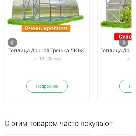
Теплица Дачная-Трешка ЛЮКС
Теплица Дачн
от 18 300 руб
от 2
Подробнее
По
С этим товаром часто покупают