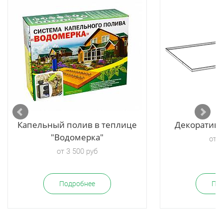
Капельный полив в теплице
Декоратив
"Водомерка"
от 2
от 3 500 руб
Подробнее
По