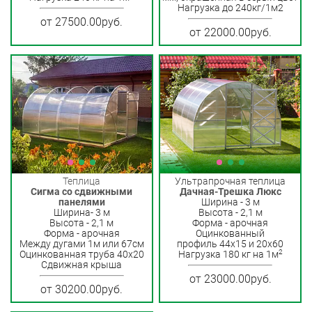
Нагрузка до 240кг/1м2
от 27500.00руб.
от 22000.00руб.
Теплица
Ультрапрочная теплица
Сигма со сдвижными
Дачная-Трешка Люкс
панелями
Ширина - 3 м
Ширина- 3 м
Высота - 2,1 м
Высота - 2,1 м
Форма - арочная
Форма - арочная
Оцинкованный
Между дугами 1м или 67см
профиль 44х15 и 20х60
2
Оцинкованная труба 40x20
Нагрузка 180 кг на 1м
Сдвижная крыша
от 23000.00руб.
от 30200.00руб.