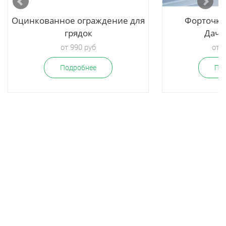
Оцинкованное ограждение для
Форточка
грядок
Дачн
от 990 руб
от 2
Подробнее
По