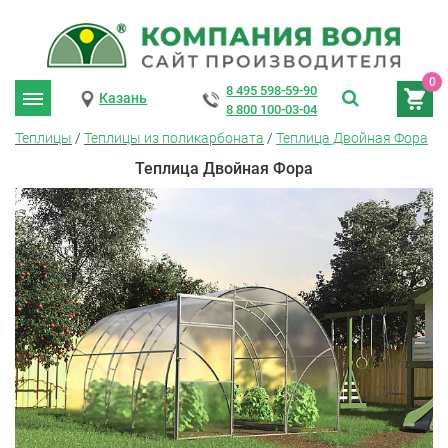
0
8 495 598-59-90
Казань
8 800 100-03-04
Теплицы
/
Теплицы из поликарбоната
/
Теплица Двойная Фора
Теплица Двойная Фора