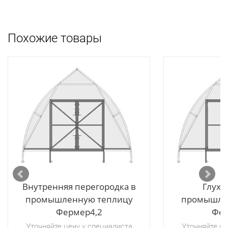
Похожие товары
Внутренняя перегородка в
Глуха
промышленную теплицу
промышле
Фермер4,2
Фер
Уточняйте цену у специалиста
Уточняйте це